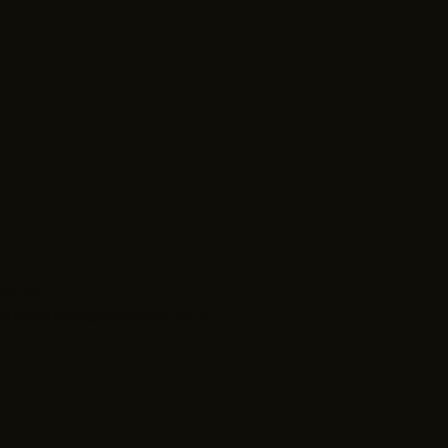
s Berlin.
n eigene Klanglandschaften zu