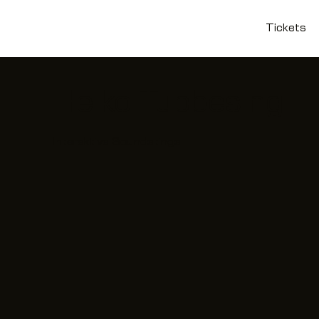
Tickets
Heiko Tubbesing
Interaktive Soundstings