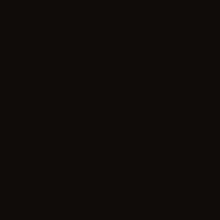
Heiko Tubbesing ist Künstler, Komponist und ehem
Mit seiner interaktiven Installation Soundstring
komponieren.
Jede Bewegung moduliert den Sound – der Raum 