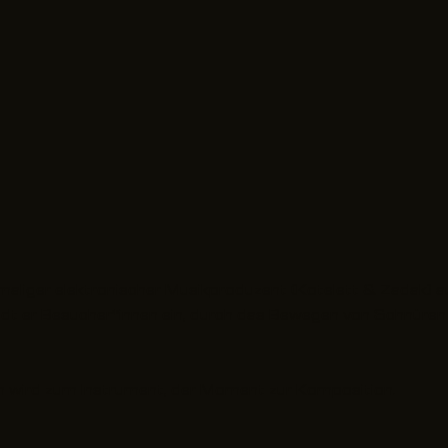
aliger elektronischer Musikproduzent (Kotelett & Zadak) au
s lädt er Besucher*innen ein, durch das Bewegen von Schnüre
wird zum Instrument, der Moment zur Komposition.